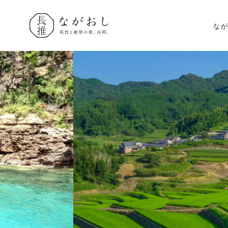
な
ながおし
美食と絶景
の街、長
崎。