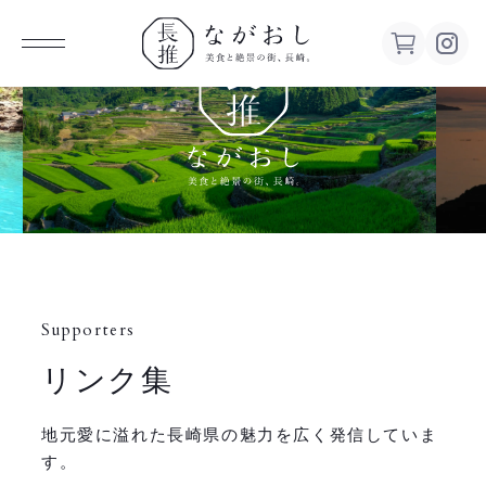
ながお
し 美食
と絶景の
街、長
Supporters
崎。
リンク集
地元愛に溢れた長崎県の魅力を広く発信していま
す。