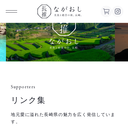
ながお
し 美食
と絶景の
街、長
Supporters
崎。
リンク集
地元愛に溢れた長崎県の魅力を広く発信していま
す。