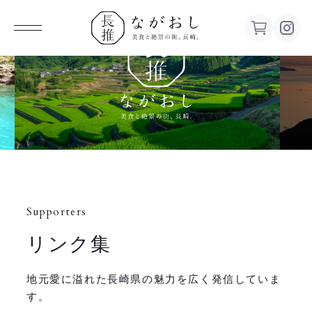
ながお
し 美食
と絶景の
街、長
Supporters
崎。
リンク集
地元愛に溢れた長崎県の魅力を広く発信していま
す。