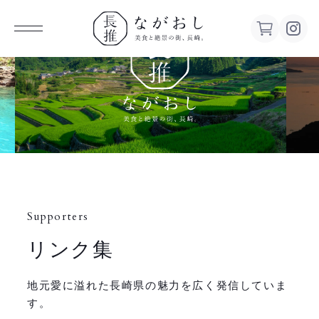
ながお
し 美食
と絶景の
街、長
Supporters
崎。
リンク集
地元愛に溢れた長崎県の魅力を広く発信していま
す。