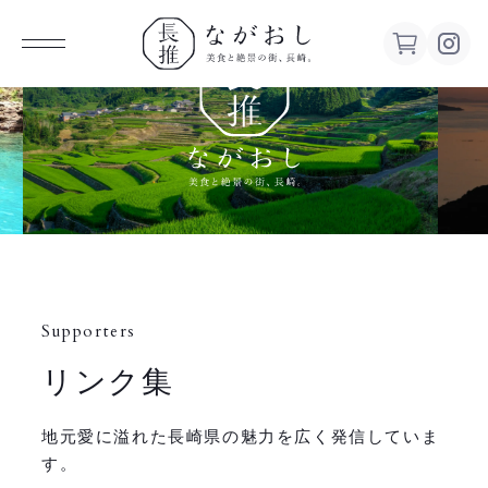
ながお
し 美食
と絶景の
街、長
Supporters
崎。
リンク集
地元愛に溢れた長崎県の魅力を広く発信していま
す。