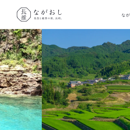
な
ながおし
美食と絶景
の街、長
崎。