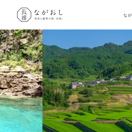
な
ながおし
美食と絶景
の街、長
崎。