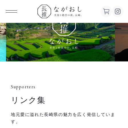
ながお
し 美食
と絶景の
街、長
Supporters
崎。
リンク集
地元愛に溢れた長崎県の魅力を広く発信していま
す。