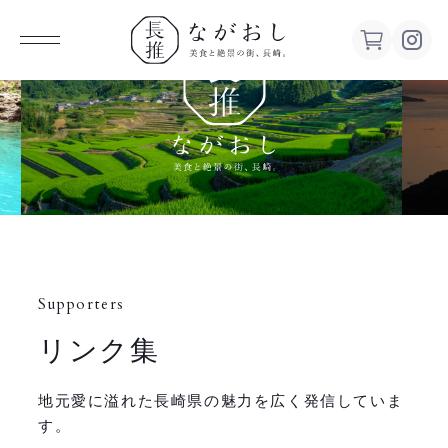
ながお
し 美食
と絶景の
街、長
Supporters
崎。
リンク集
地元愛に溢れた長崎県の魅力を広く発信していま
す。