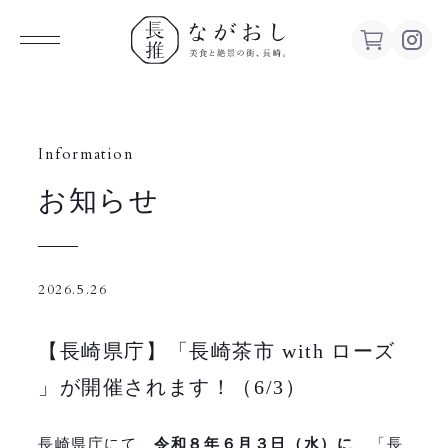
ながお
し 美食
Information
お知らせ
と絶景の
街、長
2026.5.26
崎。
【長崎県庁】「長崎茶市 with ローズ
」が開催されます！（6/3）
長崎県庁にて、
令和８年６月３日（水）に
、「長