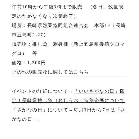
午前10時から午後3時まで販売 （各日、数量限
定のためなくなり次第終了）
場所：長崎県漁業協同組合連合会 本部1F（長崎
市五島町2‐27）
販売物：推し魚 刺身柵（新上五島町養殖クロマ
グロ） 等
価格：1,200円
その他の販売物に関しては
こちら
イベントの詳細について→
「いいさかなの日」限
定！長崎県推し魚（おしうお）特別企画について
「さかなの日」について→
毎月3日から7日は「さ
かなの日」