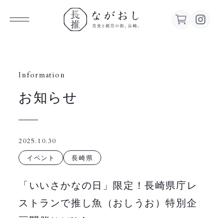
ながお
し 美食
Information
お知らせ
と絶景の
街、長
2025.10.30
崎。
イベント
長崎県
「いいさかなの日」限定！長崎県庁レ
ストランで推し魚（おしうお）特別企