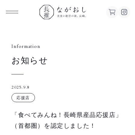
ながお
し 美食
Information
お知らせ
と絶景の
街、長
2025.9.8
崎。
応援店
「食べてみんね！長崎県産品応援店」
（首都圏）を認定しました！