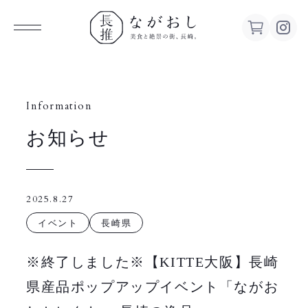
ながお
し 美食
Information
お知らせ
と絶景の
街、長
2025.8.27
崎。
イベント
長崎県
※終了しました※【KITTE大阪】長崎
県産品ポップアップイベント「ながお