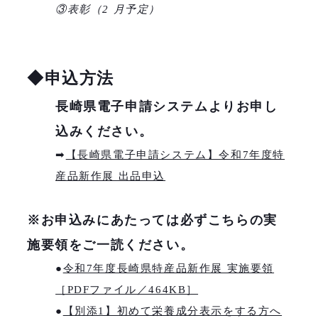
③表彰（2 月予定）
◆申込方法
長崎県電子申請システムよりお申し
込みください。
➡
【長崎県電子申請システム】令和7年度特
産品新作展 出品申込
※お申込みにあたっては必ずこちらの実
施要領をご一読ください。
●
令和7年度長崎県特産品新作展 実施要領
［PDFファイル／464KB］
●
【別添1】初めて栄養成分表示をする方へ