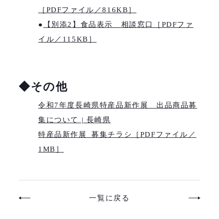
［PDFファイル／816KB］
●
【別添2】食品表示 相談窓口［PDFファ
イル／115KB］
◆その他
令和7年度長崎県特産品新作展 出品商品募
集について | 長崎県
特産品新作展_募集チラシ［PDFファイル／
1MB］
一覧に戻る