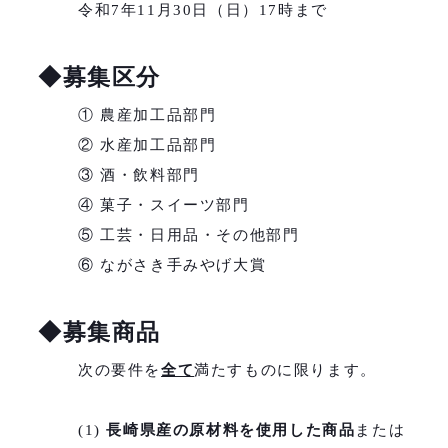
令和7年11月30日（日）17時まで
◆募集区分
① 農産加工品部門
② 水産加工品部門
③ 酒・飲料部門
④ 菓子・スイーツ部門
⑤ 工芸・日用品・その他部門
⑥ ながさき手みやげ大賞
◆募集商品
次の要件を
全て
満たすものに限ります。
(1)
長崎県産の原材料を使用した商品
または