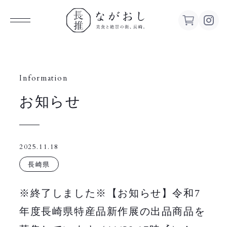
ながお
し 美食
Information
お知らせ
と絶景の
街、長
2025.11.18
崎。
長崎県
※終了しました※【お知らせ】令和7
年度長崎県特産品新作展の出品商品を