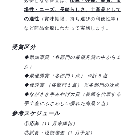
必要となる審査は、
印象・外観、品質、市
場性・ニーズ、長崎らしさ、土産品として
の適性
（賞味期限、持ち運びの利便性等）
など商品全般にわたって実施します。
受賞区分
◆県知事賞（各部門の最優秀賞の中から１
点）
◆最優秀賞（各部門１点） ※計５点
◆優秀賞 （各部門１点） ※各部門の次点
◆ながさき手みやげ大賞（長崎を代表する
手土産にふさわしい優れた商品２点）
参考スケジュール
①応募（11 月末締切）
②試食・現物審査（1 月予定）