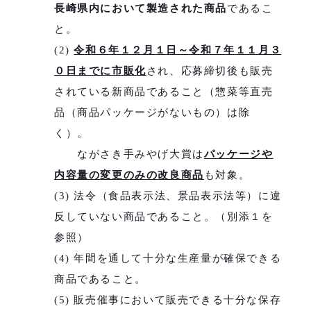
長崎県内において製造された商品
であるこ
と。
(2)
令和６年１２月１日～令和７年１１月３
０日までに市販化
され、応募締切後も販売
されている新商品であること（惣菜等直売
品（商品パッケージがないもの）は除
く）。
ながさき手みやげ大賞は
パッケージや
内容量の変更のみの改良商品
も対象。
(3) 法令（食品表示法、景品表示法等）に違
反していない商品であること。（別添１を
参照）
(4) 年間を通して十分な生産量が確保できる
商品であること。
(5) 販売催事において販売できる十分な保存