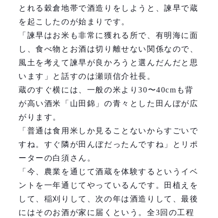
とれる穀倉地帯で酒造りをしようと、諫早で蔵
を起こしたのが始まりです。
「諫早はお米も非常に獲れる所で、有明海に面
し、食べ物とお酒は切り離せない関係なので、
風土を考えて諫早が良かろうと選んだんだと思
います」と話すのは瀬頭信介社長。
蔵のすぐ横には、一般の米より30〜40cmも背
が高い酒米「山田錦」の青々とした田んぼが広
がります。
「普通は食用米しか見ることないからすごいで
すね。すぐ隣が田んぼだったんですね」とリポ
ーターの白須さん。
「今、農業を通じて酒蔵を体験するというイベ
ントを一年通じてやっているんです。田植えを
して、稲刈りして、次の年は酒造りして、最後
にはそのお酒が家に届くという。全3回の工程