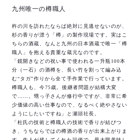
九州唯一の樽職人
杵の川を訪れたならば絶対に見逃せないのが、
杉の香りが漂う「樽」の製作現場です。実はこ
ちらの酒蔵、なんと九州の日本酒蔵で唯一「樽
職人」を抱える貴重な蔵元なのです。
「鏡開きなどの祝い事で使われる一升瓶100本
分（一石）の酒樽を、長い竹を割って編み込
む“タガ”作りから全て手作業で行っています。
樽職人も、今75歳。後継者問題が結構大変
で……。甥っ子さんが修行中ですが、非常に希
少価値の高い仕事なので、なるべく絶やさない
ようにしたいですね」と瀬頭社長。
「杜氏の技術と樽職人の技術で香りが結びつ
き、うちならではの樽酒の香りが出来上がりま
す。先人が残してくれた設備で、最大限美味し