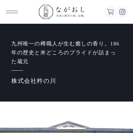
ながお
し 美食
九州唯一の樽職人が生む癒しの香り。186
年の歴史と米どころのプライドが詰まっ
と絶景の
た蔵元
街、長
株式会社杵の川
崎。