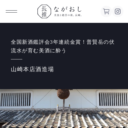
ながお
し 美食
全国新酒鑑評会3年連続金賞！普賢岳の伏
流水が育む美酒に酔う
と絶景の
山崎本店酒造場
街、長
崎。