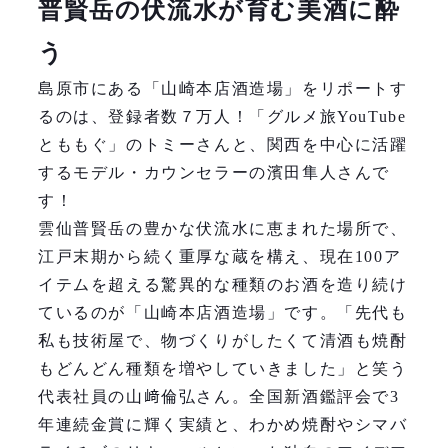
普賢岳の伏流水が育む美酒に酔
う
島原市にある「山崎本店酒造場」をリポートす
るのは、登録者数７万人！「グルメ旅YouTube
とももぐ」のトミーさんと、関西を中心に活躍
するモデル・カウンセラーの濱田隼人さんで
す！
雲仙普賢岳の豊かな伏流水に恵まれた場所で、
江戸末期から続く重厚な蔵を構え、現在100ア
イテムを超える驚異的な種類のお酒を造り続け
ているのが「山崎本店酒造場」です。「先代も
私も技術屋で、物づくりがしたくて清酒も焼酎
もどんどん種類を増やしていきました」と笑う
代表社員の山﨑倫弘さん。全国新酒鑑評会で3
年連続金賞に輝く実績と、わかめ焼酎やシマバ