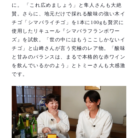
に。 「これ広めましょう」と隼人さんも大絶
賛。さらに、地元だけで採れる酸味の強い木イ
チゴ「シマバライチゴ」を1本に100gも贅沢に
使用したリキュール『シマバラフランボワー
ズ』を試飲。「世の中にはもうここしかないイ
チゴ」と山﨑さんが言う究極のレア物。「酸味
と甘みのバランスは、まるで本格的な赤ワイン
を飲んでいるかのよう」とトミーさんも大感激
です。