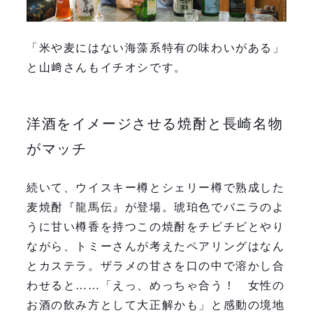
「米や麦にはない海藻系特有の味わいがある」
と山﨑さんもイチオシです。
洋酒をイメージさせる焼酎と長崎名物
がマッチ
続いて、ウイスキー樽とシェリー樽で熟成した
麦焼酎『龍馬伝』が登場。琥珀色でバニラのよ
うに甘い樽香を持つこの焼酎をチビチビとやり
ながら、トミーさんが考えたペアリングはなん
とカステラ。ザラメの甘さを口の中で溶かし合
わせると……「えっ、めっちゃ合う！ 女性の
お酒の飲み方として大正解かも」と感動の境地