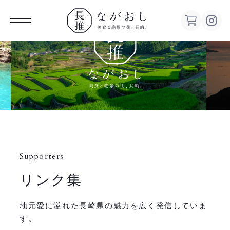
ながお
し 美食
と絶景の
街、長
Supporters
崎。
リンク集
地元愛に溢れた長崎県の魅力を広く発信していま
す。