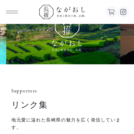
ながお
し 美食
と絶景の
街、長
Supporters
崎。
リンク集
地元愛に溢れた長崎県の魅力を広く発信していま
す。