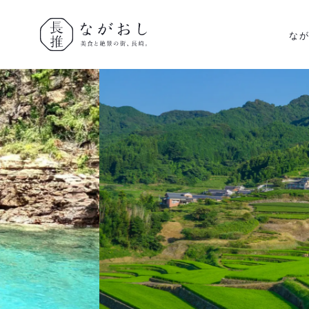
な
ながおし
美食と絶景
の街、長
崎。