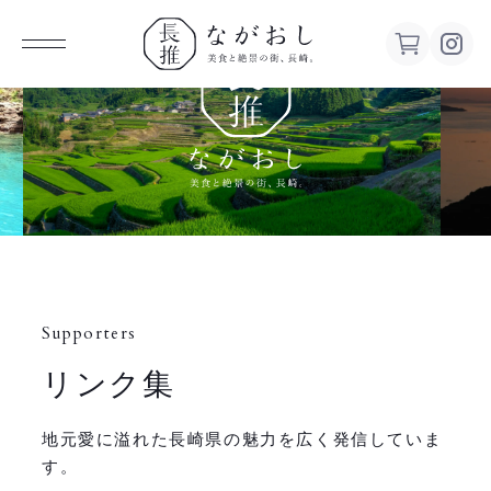
ながお
し 美食
と絶景の
街、長
Supporters
崎。
リンク集
地元愛に溢れた長崎県の魅力を広く発信していま
す。