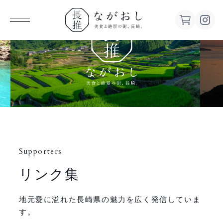
ながお
し 美食
と絶景の
街、長
Supporters
崎。
リンク集
地元愛に溢れた長崎県の魅力を広く発信していま
す。